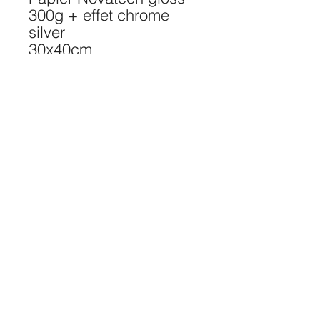
300g + effet chrome
silver
30x40cm
édition limitée à 25
exemplaires
Signée et numérotée